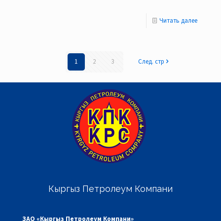
Читать далее
1
2
3
След. стр
Кыргыз Петролеум Компани
ЗАО «Кыргыз Петролеум Компани»