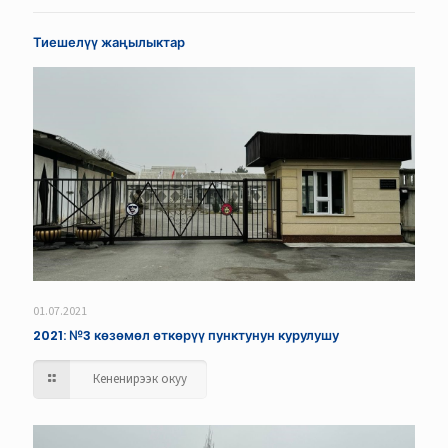
Тиешелүү жаңылыктар
01.07.2021
2021: №3 көзөмөл өткөрүү пунктунун курулушу
Кененирээк окуу