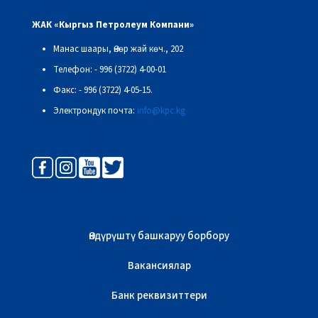
ЖАК «Кыргыз Петролеум Компани»
Манас шаары, Өнөр жай көч., 202
Телефон: - 996 (3722) 4-00-01
Факс: - 996 (3722) 4-05-15.
Электрондук почта:
info@kpc.kg
Өндүрүштү башкаруу борбору
Вакансиялар
Банк реквизиттери