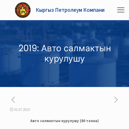
Кыргыз Петролеум Компани
2019: Авто салмактын
курулушу
01.07.2019
Авто салмактын курулушу (80 тонна)