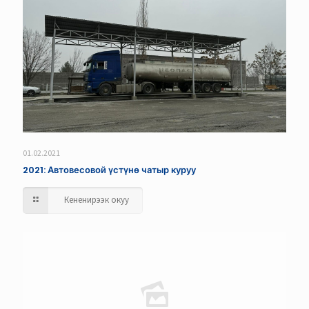
01.02.2021
2021: Автовесовой үстүнө чатыр куруу
Кененирээк окуу