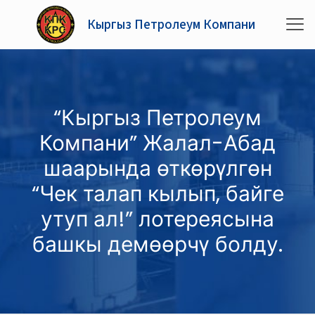
Кыргыз Петролеум Компани
“Кыргыз Петролеум
Компани” Жалал-Абад
шаарында өткөрүлгөн
“Чек талап кылып, байге
утуп ал!” лотереясына
башкы демөөрчү болду.