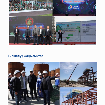
Тиешелүү жаңылыктар