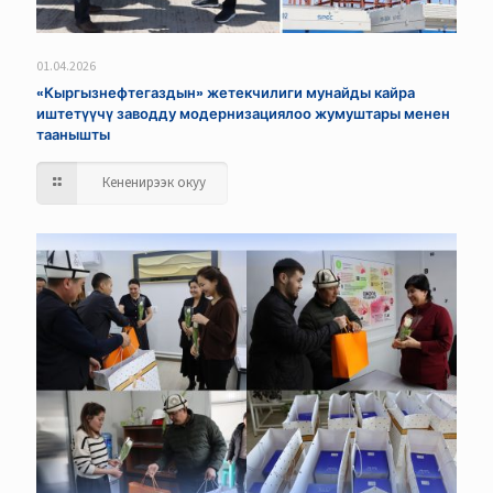
01.04.2026
«Кыргызнефтегаздын» жетекчилиги мунайды кайра
иштетүүчү заводду модернизациялоо жумуштары менен
таанышты
Кененирээк окуу