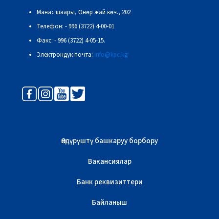
Манас шаары, Өнөр жай көч., 202
Телефон: - 996 (3722) 4-00-01
Факс: - 996 (3722) 4-05-15.
Электрондук почта:
info@kpc.kg
Өндүрүштү башкаруу борбору
Вакансиялар
Банк реквизиттери
Байланыш