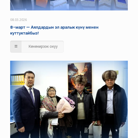
08.03.2026
8-март — Аялдардын эл аралык күнү менен
куттуктайбыз!
Кененирээк окуу