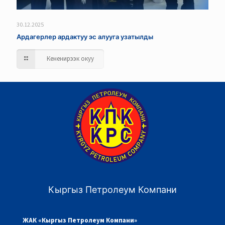
30.12.2025
Ардагерлер ардактуу эс алууга узатылды
Кененирээк окуу
Кыргыз Петролеум Компани
ЖАК «Кыргыз Петролеум Компани»