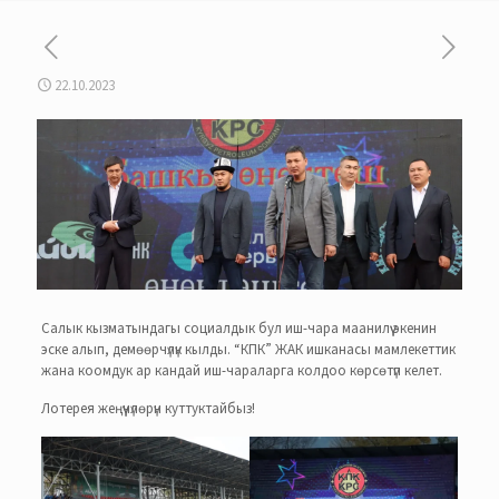
22.10.2023
Салык кызматындагы социалдык бул иш-чара маанилүү экенин
эске алып, демөөрчүлүк кылды. “КПК” ЖАК ишканасы мамлекеттик
жана коомдук ар кандай иш-чараларга колдоо көрсөтүп келет.
Лотерея жеңүүчүлөрүн куттуктайбыз!