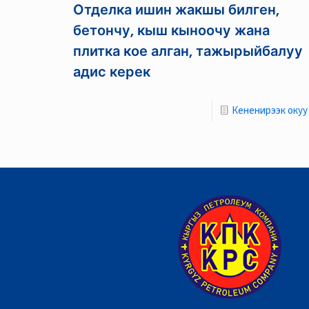
Отделка ишин жакшы билген,
бетончу, кыш кыноочу жана
плитка кое алган, тажырыйбалуу
адис керек
Кененирээк окуу