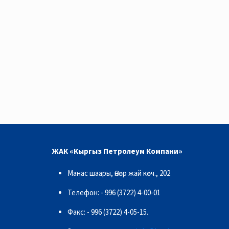
ЖАК «Кыргыз Петролеум Компани»
Манас шаары, Өнөр жай көч., 202
Телефон: - 996 (3722) 4-00-01
Факс: - 996 (3722) 4-05-15.