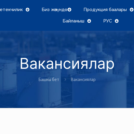
етекчилик
Биз жөнүндө
Продукция баалары
Байланыш
РУС
Вакансиялар
Башкы бет
Вакансиялар