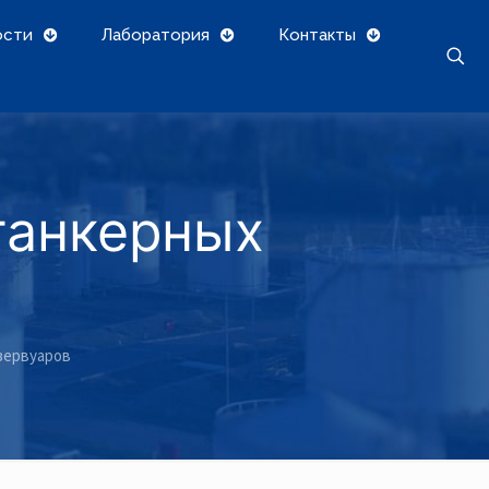
ости
Лаборатория
Контакты
 танкерных
езервуаров