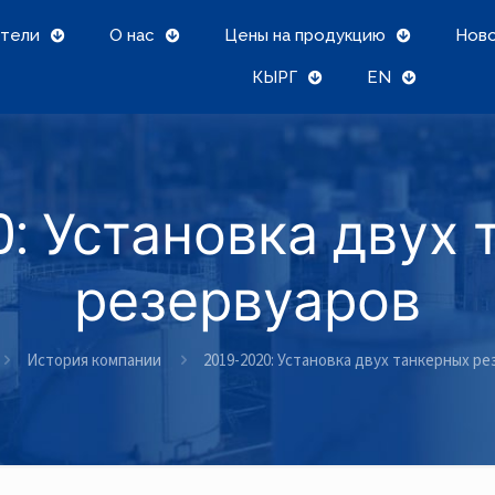
тели
О нас
Цены на продукцию
Нов
КЫРГ
EN
: Установка двух
резервуаров
История компании
2019-2020: Установка двух танкерных р