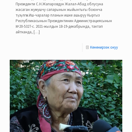
Президенти С.Н.Жапаровдун Жалал-Абад облусуна
жасаган жумушчу сапарынын жыйынтыгы боюнча
түзүлгөн.Иш-чаралар планын ишке ашыруу Кыргыз
Республикасынын Президентинин Администрациясынын
№20-5327-с. 2021-жылдын 18-19-декабрында, тактап
айтканда,
[…]
Кененирээк окуу