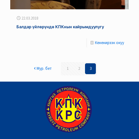
22.03.2018
Балдар үйлөрүндө КПКнын кайрымдуулугу
Кененирээк окуу
Мур. бет
1
2
3