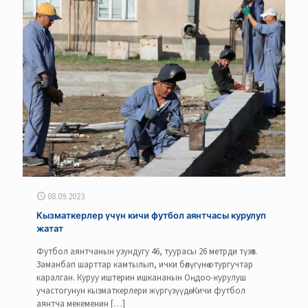
08.09.2023
Кызматкерлер үчүн кичи футбол аянтчасы курулуп
жатат
Футбол аянтчанын узундугу 46, туурасы 26 метрди түзөт.
Заманбап шарттар камтылып, ички бөлүгүнө отургучтар
каралган. Куруу иштерин ишкананын Оңдоо-курулуш
участогунун кызматкерлери жүргүзүүдө. Кичи футбол
аянтча мекеменин
[…]