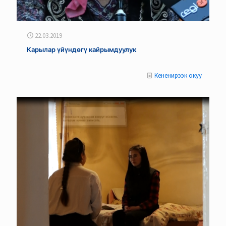
22.03.2019
Карылар үйүндөгү кайрымдуулук
Кененирээк окуу