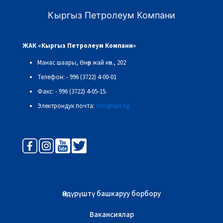
Кыргыз Петролеум Компани
ЖАК «Кыргыз Петролеум Компани»
Манас шаары, Өнөр жай көч., 202
Телефон: - 996 (3722) 4-00-01
Факс: - 996 (3722) 4-05-15.
Электрондук почта:
info@kpc.kg
Өндүрүштү башкаруу борбору
Вакансиялар