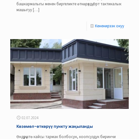
башкармалыгы менен биргеликте өткөрүлдү.Өрт тактикалык
машыгуу
[…]
Кененирээк окуу
02.07.2024
Көзөмөл-өткөрүү пункту жаңыланды
Өндүрүштө кайсы тармак болбосун, коопсуздук биринчи