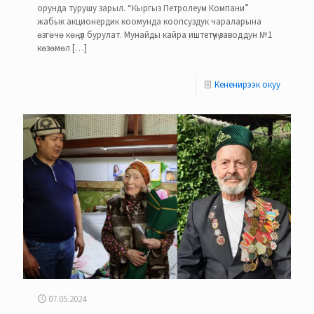
орунда турушу зарыл. “Кыргыз Петролеум Компани”
жабык акционердик коомунда коопсуздук чараларына
өзгөчө көңүл бурулат. Мунайды кайра иштетүүчү заводдун №1
көзөмөл
[…]
Кененирээк окуу
07.05.2024