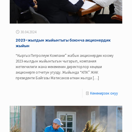
30.04.2024
2023-жылдын жыйынтыгы боюнча акционердик
жыйын
“Кыргыз Петролеум Компани” жабык акционердик коому
2023-жылдын жыйынтыгын чыгарып, компания
жетекчилиги жана мекеменин директорлор кеңеши
акционерге отчетун угузду. Жыйында “КПК” ЖАК
президенти Байгазы Матисаков өткөн жылда
[…]
Кененирээк окуу