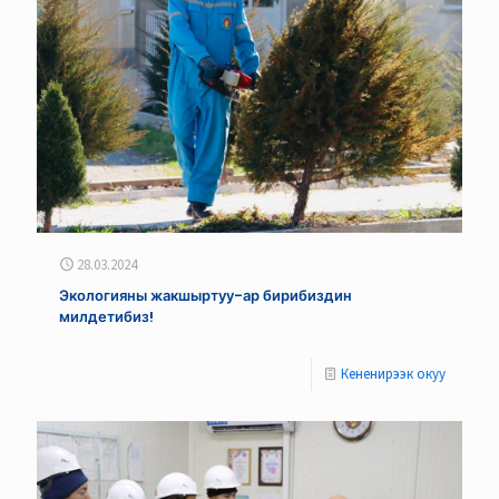
28.03.2024
Экологияны жакшыртуу-ар бирибиздин
милдетибиз!
Кененирээк окуу