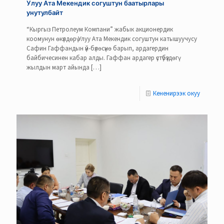
Улуу Ата Мекендик согуштун баатырлары
унутулбайт
“Кыргыз Петролеум Компани” жабык акционердик
коомунун өкүлдөрү Улуу Ата Мекендик согуштун катышуучусу
Сафин Гаффандын үй-бүлөсүнө барып, ардагердин
байбичесинен кабар алды. Гаффан ардагер үстүбүздөгү
жылдын март айында
[…]
Кененирээк окуу