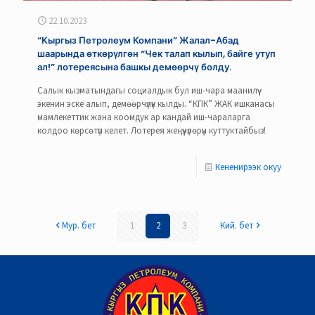
22.10.2023
“Кыргыз Петролеум Компани” Жалал-Абад
шаарында өткөрүлгөн “Чек талап кылып, байге утуп
ал!” лотереясына башкы демөөрчү болду.
Салык кызматындагы социалдык бул иш-чара маанилүү
экенин эске алып, демөөрчүлүк кылды. “КПК” ЖАК ишканасы
мамлекеттик жана коомдук ар кандай иш-чараларга
колдоо көрсөтүп келет. Лотерея жеңүүчүлөрүн куттуктайбыз!
Кененирээк окуу
Мур. бет
1
2
3
Кий. бет