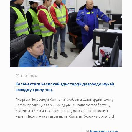
11.03.2024
Келечектеги кесипкөй адистерди даяроодо мунай
заводдун ролу чоң.
“Кыргыз Петролеум Компани” жабык акционердик коому
нефти продукцияларын өндүрүү менен гана чектелбестен,
келечектеги кесип ээлерин даярдоого салымын кошуп
келет. Нефти жана газды иштетүү багыты боюнча орто
[…]
Кененирээк окуу