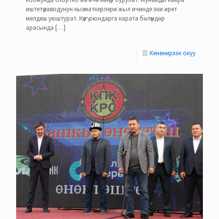
коомунда спортко өзгөчө көңүл бурулат. Мунайды кайра
иштетүү заводунун кызматкерлери жыл ичинде эки ирет
мелдеш уюштурат. Күзгү оюндарга карата бөлүмдөр
арасында
[…]
Кененирээк окуу