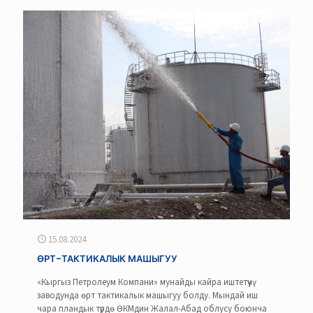
15.08.2024
ӨРТ-ТАКТИКАЛЫК МАШЫГУУ
«Кыргыз Петролеум Компани» мунайды кайра иштетүүчү
заводунда өрт тактикалык машыгуу болду. Мындай иш
чара пландык түрдө ӨКМдин Жалал-Абад облусу боюнча