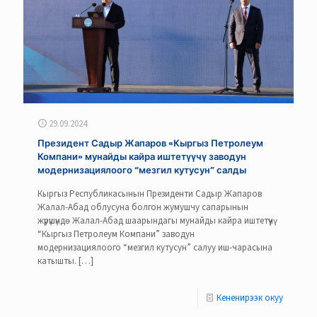
29.09.2024
Президент Садыр Жапаров «Кыргыз Петролеум
Компани» мунайды кайра иштетүүчү заводун
модернизациялоого “мезгил кутусун” салды
Кыргыз Республикасынын Президенти Садыр Жапаров
Жалал-Абад облусуна болгон жумушчу сапарынын
жүрүшүндө Жалал-Абад шаарындагы мунайды кайра иштетүүчү
“Кыргыз Петролеум Компани” заводун
модернизациялоого “мезгил кутусун” салуу иш-чарасына
катышты.
[…]
Кененирээк окуу