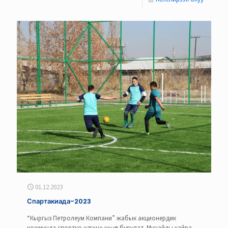
01.12.2023
Спартакиада-2023
“Кыргыз Петролеум Компани” жабык акционердик